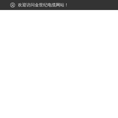
欢迎访问金世纪电缆网站！
