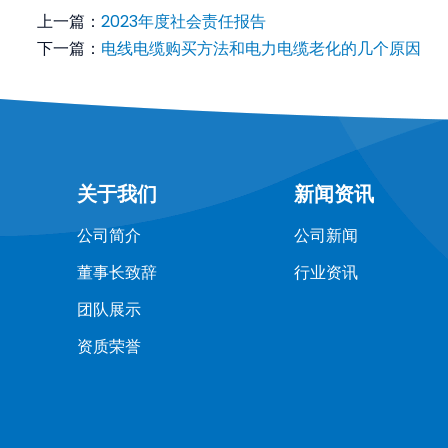
上一篇：
2023年度社会责任报告
下一篇：
电线电缆购买方法和电力电缆老化的几个原因
关于我们
新闻资讯
公司简介
公司新闻
董事长致辞
行业资讯
团队展示
资质荣誉