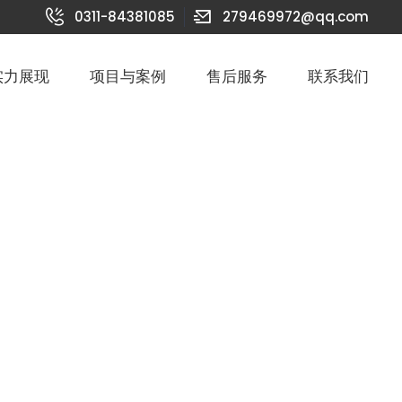
0311-84381085
279469972@qq.com


实力展现
项目与案例
售后服务
联系我们